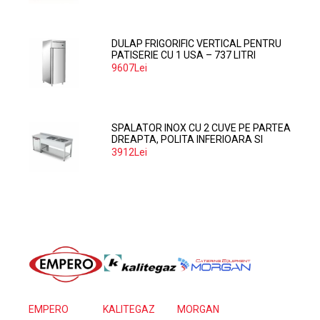
DULAP FRIGORIFIC VERTICAL PENTRU
PATISERIE CU 1 USA – 737 LITRI
9607Lei
SPALATOR INOX CU 2 CUVE PE PARTEA
DREAPTA, POLITA INFERIOARA SI
SPATIU MASINA SPALAT 160*70*85
3912Lei
EMPERO
KALITEGAZ
MORGAN