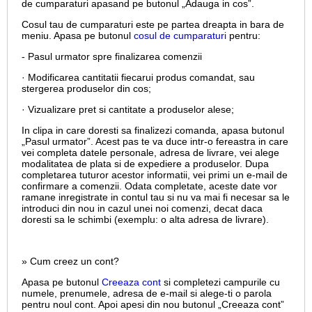
de cumparaturi apasand pe butonul „Adauga in cos”.
Cosul tau de cumparaturi este pe partea dreapta in bara de
meniu. Apasa pe butonul
cosul de cumparaturi
pentru:
- Pasul urmator spre finalizarea comenzii
· Modificarea cantitatii fiecarui produs comandat, sau
stergerea produselor din cos;
· Vizualizare pret si cantitate a produselor alese;
In clipa in care doresti sa finalizezi comanda, apasa butonul
„Pasul urmator”. Acest pas te va duce intr-o fereastra in care
vei completa datele personale, adresa de livrare, vei alege
modalitatea de plata si de expediere a produselor. Dupa
completarea tuturor acestor informatii, vei primi un e-mail de
confirmare a comenzii. Odata completate, aceste date vor
ramane inregistrate in contul tau si nu va mai fi necesar sa le
introduci din nou in cazul unei noi comenzi, decat daca
doresti sa le schimbi (exemplu: o alta adresa de livrare).
» Cum creez un cont?
Apasa pe butonul
Creeaza cont
si completezi campurile cu
numele, prenumele, adresa de e-mail si alege-ti o parola
pentru noul cont. Apoi apesi din nou butonul „Creeaza cont”