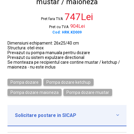
mustar / maioneza
747Lei
Pret fara TVA
904Lei
Pret cu TVA
Cod:
HRK.KD009
Dimensiuni echipament: 26x25/40 cm
Structura: otel-inox
Prevazut cu pompa manuala pentru dozare
Prevazut cu sistem expulzare directional
Se monteaza pe recipientul care contine mustar / ketchup /
maioneza - nu este inclus
Pompa dozare
Pompa dozare ketchup
Pompa dozare maioneza
Pompa dozare mustar
Solicitare postare in SICAP

Institutie*