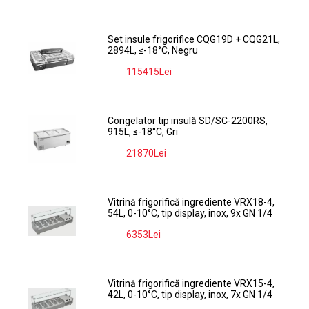
Set insule frigorifice CQG19D + CQG21L,
2894L, ≤-18°C, Negru
115415Lei
-9%
Congelator tip insulă SD/SC-2200RS,
915L, ≤-18°C, Gri
21870Lei
-9%
Vitrină frigorifică ingrediente VRX18-4,
54L, 0-10°C, tip display, inox, 9x GN 1/4
6353Lei
-9%
Vitrină frigorifică ingrediente VRX15-4,
42L, 0-10°C, tip display, inox, 7x GN 1/4