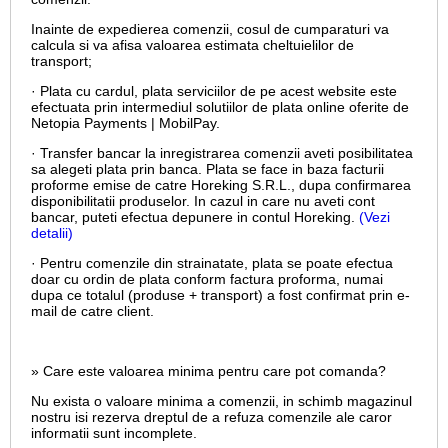
Inainte de expedierea comenzii, cosul de cumparaturi va
calcula si va afisa valoarea estimata cheltuielilor de
transport;
· Plata cu cardul,
plata serviciilor de pe acest website este
efectuata prin intermediul solutiilor de plata online oferite de
Netopia Payments | MobilPay.
· Transfer bancar la inregistrarea comenzii aveti posibilitatea
sa alegeti plata prin banca. Plata se face in baza facturii
proforme emise de catre Horeking S.R.L., dupa confirmarea
disponibilitatii produselor. In cazul in care nu aveti cont
bancar, puteti efectua depunere in contul Horeking.
(Vezi
detalii)
· Pentru comenzile din strainatate, plata se poate efectua
doar cu ordin de plata conform factura proforma, numai
dupa ce totalul (produse + transport) a fost confirmat prin e-
mail de catre client.
» Care este valoarea minima pentru care pot comanda?
Nu exista o valoare minima a comenzii, in schimb magazinul
nostru isi rezerva dreptul de a refuza comenzile ale caror
informatii sunt incomplete.