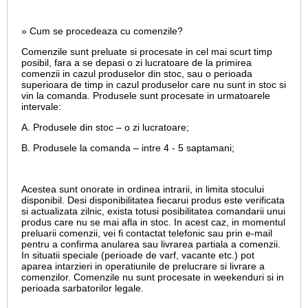
» Cum se procedeaza cu comenzile?
Comenzile sunt preluate si procesate in cel mai scurt timp
posibil, fara a se depasi o zi lucratoare de la primirea
comenzii in cazul produselor din stoc, sau o perioada
superioara de timp in cazul produselor care nu sunt in stoc si
vin la comanda. Produsele sunt procesate in urmatoarele
intervale:
A. Produsele din stoc – o zi lucratoare;
B. Produsele la comanda – intre 4 - 5 saptamani;
Acestea sunt onorate in ordinea intrarii, in limita stocului
disponibil. Desi disponibilitatea fiecarui produs este verificata
si actualizata zilnic, exista totusi posibilitatea comandarii unui
produs care nu se mai afla in stoc. In acest caz, in momentul
preluarii comenzii, vei fi contactat telefonic sau prin e-mail
pentru a confirma anularea sau livrarea partiala a comenzii.
In situatii speciale (perioade de varf, vacante etc.) pot
aparea intarzieri in operatiunile de prelucrare si livrare a
comenzilor. Comenzile nu sunt procesate in weekenduri si in
perioada sarbatorilor legale.