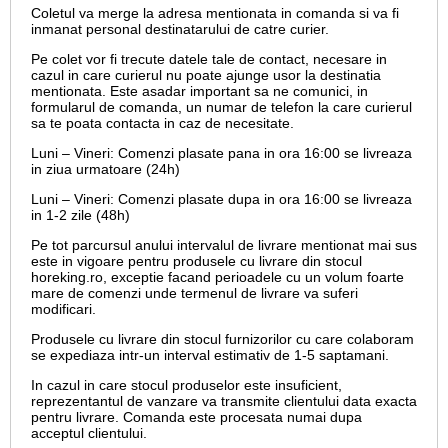
Coletul va merge la adresa mentionata in comanda si va fi
inmanat personal destinatarului de catre curier.
Pe colet vor fi trecute datele tale de contact, necesare in
cazul in care curierul nu poate ajunge usor la destinatia
mentionata. Este asadar important sa ne comunici, in
formularul de comanda, un numar de telefon la care curierul
sa te poata contacta in caz de necesitate.
Luni – Vineri: Comenzi plasate pana in ora 16:00 se livreaza
in ziua urmatoare (24h)
Luni – Vineri: Comenzi plasate dupa in ora 16:00 se livreaza
in 1-2 zile (48h)
Pe tot parcursul anului intervalul de livrare mentionat mai sus
este in vigoare pentru produsele cu livrare din stocul
horeking.ro, exceptie facand perioadele cu un volum foarte
mare de comenzi unde termenul de livrare va suferi
modificari.
Produsele cu livrare din stocul furnizorilor cu care colaboram
se expediaza intr-un interval estimativ de 1-5 saptamani.
In cazul in care stocul produselor este insuficient,
reprezentantul de vanzare va transmite clientului data exacta
pentru livrare. Comanda este procesata numai dupa
acceptul clientului.