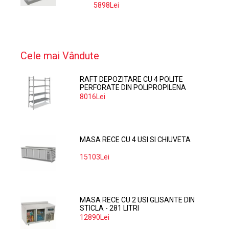
5898Lei
-9%
Cele mai Vândute
RAFT DEPOZITARE CU 4 POLITE
PERFORATE DIN POLIPROPILENA
374*60 CM
8016Lei
MASA RECE CU 4 USI SI CHIUVETA
15103Lei
MASA RECE CU 2 USI GLISANTE DIN
STICLA - 281 LITRI
12890Lei