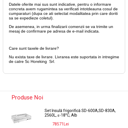
Datele oferite mai sus sunt indicative, pentru o informare
concreta avem rugamintea sa verificati intotdeauna cosul de
cumparaturi (dupa ce ati selectat modalitatea prin care doriti
sa se expedieze coletul).
De asemenea, in urma finalizarii comenzii se va trimite un
mesaj de confirmare pe adresa de e-mail
indicata.
Care sunt taxele de livrare?
Nu exista taxe de livrare. Livrarea este suportata in intregime
de catre Sc Horeking Srl.
Produse Noi
Set Insulă frigorifică SD-600A,SD-830A,
2560L, ≤-18°C, Alb
78571Lei
-9%