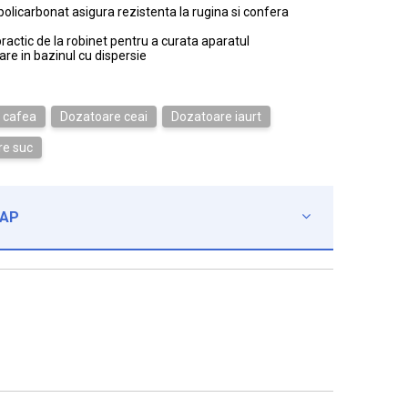
 policarbonat asigura rezistenta la rugina si confera
actic de la robinet pentru a curata aparatul
lare in bazinul cu dispersie
 cafea
Dozatoare ceai
Dozatoare iaurt
re suc
CAP
