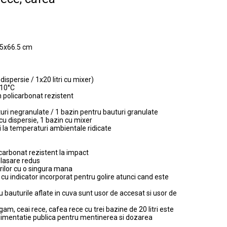
.5x66.5 cm
 dispersie / 1x20 litri cu mixer)
+10°C
in policarbonat rezistent
uri negranulate / 1 bazin pentru bauturi granulate
u dispersie, 1 bazin cu mixer
i la temperaturi ambientale ridicate
icarbonat rezistent la impact
lasare redus
rilor cu o singura mana
u indicator incorporat pentru golire atunci cand este
cu bauturile aflate in cuva sunt usor de accesat si usor de
am, ceai rece, cafea rece cu trei bazine de 20 litri este
e alimentatie publica pentru mentinerea si dozarea