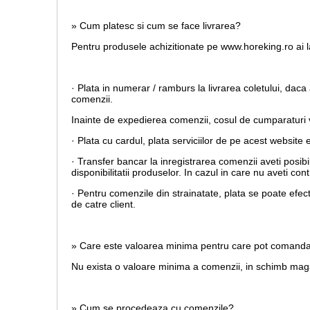
» Cum platesc si cum se face livrarea?
Pentru produsele achizitionate pe www.horeking.ro ai la
· Plata in numerar / ramburs la livrarea coletului, daca 
comenzii.
Inainte de expedierea comenzii, cosul de cumparaturi va
· Plata cu cardul,
plata serviciilor de pe acest website 
· Transfer bancar la inregistrarea comenzii aveti posib
disponibilitatii produselor. In cazul in care nu aveti c
· Pentru comenzile din strainatate, plata se poate efec
de catre client.
» Care este valoarea minima pentru care pot comand
Nu exista o valoare minima a comenzii, in schimb magaz
» Cum se procedeaza cu comenzile?