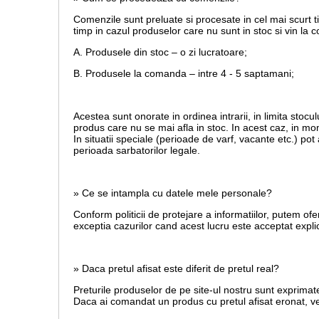
Comenzile sunt preluate si procesate in cel mai scurt t
timp in cazul produselor care nu sunt in stoc si vin la
A. Produsele din stoc – o zi lucratoare;
B. Produsele la comanda – intre 4 - 5 saptamani;
Acestea sunt onorate in ordinea intrarii, in limita stoculu
produs care nu se mai afla in stoc. In acest caz, in mom
In situatii speciale (perioade de varf, vacante etc.) po
perioada sarbatorilor legale.
» Ce se intampla cu datele mele personale?
Conform politicii de protejare a informatiilor, putem ofe
exceptia cazurilor cand acest lucru este acceptat explic
» Daca pretul afisat este diferit de pretul real?
Preturile produselor de pe site-ul nostru sunt exprimate
Daca ai comandat un produs cu pretul afisat eronat, vei 