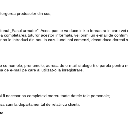
stergerea produselor din cos;
utonul „Pasul urmator”. Acest pas te va duce intr-o fereastra in care vei
a completarea tuturor acestor informatii, vei primi un e-mail de confi
r sa le introduci din nou in cazul unei noi comenzi, decat daca doresti s
e cu numele, prenumele, adresa de e-mail si alege-ti o parola pentru no
 de e-mail pe care ai utilizat-o la inregistrare.
ai fi necesar sa completezi mereu toate datele tale personale;
sa suni la departamentul de relatii cu clientii;
te;