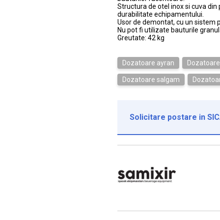
Structura de otel inox si cuva din
durabilitate echipamentului.
Usor de demontat, cu un sistem pr
Nu pot fi utilizate bauturile granu
Greutate: 42 kg
Dozatoare ayran
Dozatoare
Dozatoare salgam
Dozatoa
Solicitare postare in SI
Institutie*
Nume contact*
Telefon*
Email*