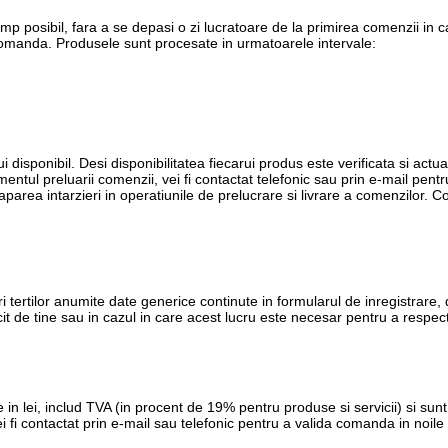
imp posibil, fara a se depasi o zi lucratoare de la primirea comenzii in
 comanda. Produsele sunt procesate in urmatoarele intervale:
i disponibil. Desi disponibilitatea fiecarui produs este verificata si actua
entul preluarii comenzii, vei fi contactat telefonic sau prin e-mail pent
t aparea intarzieri in operatiunile de prelucrare si livrare a comenzilor.
ri tertilor anumite date generice continute in formularul de inregistrare, 
it de tine sau in cazul in care acest lucru este necesar pentru a respect
 in lei, includ TVA (in procent de 19% pentru produse si servicii) si su
fi contactat prin e-mail sau telefonic pentru a valida comanda in noile c