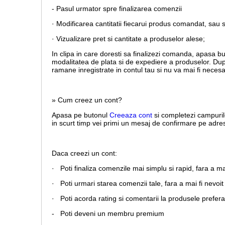
- Pasul urmator spre finalizarea comenzii
· Modificarea cantitatii fiecarui produs comandat, sau 
· Vizualizare pret si cantitate a produselor alese;
In clipa in care doresti sa finalizezi comanda, apasa b
modalitatea de plata si de expediere a produselor. Dup
ramane inregistrate in contul tau si nu va mai fi necesa
» Cum creez un cont?
Apasa pe butonul
Creeaza cont
si completezi campuril
in scurt timp vei primi un mesaj de confirmare pe adresa
Daca creezi un cont:
· Poti finaliza comenzile mai simplu si rapid, fara a m
· Poti urmari starea comenzii tale, fara a mai fi nevoit 
· Poti acorda rating si comentarii la produsele prefera
- Poti deveni un membru premium