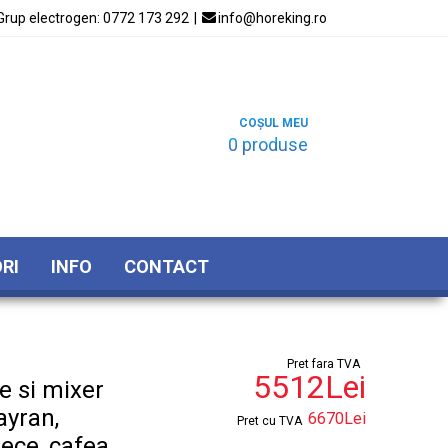
Grup electrogen:
0772 173 292
|

info@horeking.ro
COȘUL MEU
0 produse
RI
INFO
CONTACT
Pret fara TVA
5512Lei
e si mixer
ayran,
6670Lei
Pret cu TVA
rece, cafea