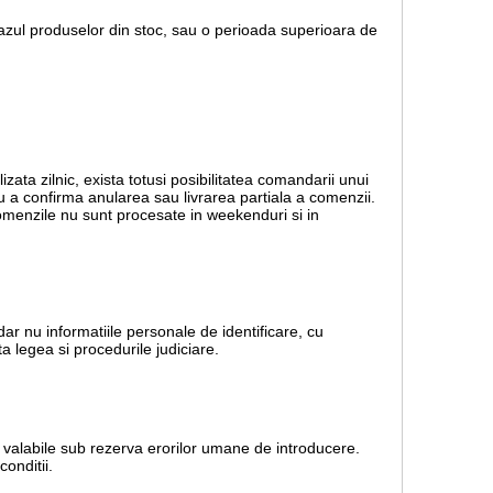
 cazul produselor din stoc, sau o perioada superioara de
lizata zilnic, exista totusi posibilitatea comandarii unui
ru a confirma anularea sau livrarea partiala a comenzii.
 Comenzile nu sunt procesate in weekenduri si in
dar nu informatiile personale de identificare, cu
a legea si procedurile judiciare.
nt valabile sub rezerva erorilor umane de introducere.
onditii.