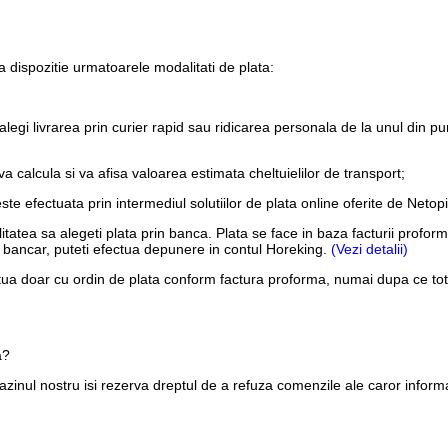
 dispozitie urmatoarele modalitati de plata:
alegi livrarea prin curier rapid sau ridicarea personala de la unul din pu
 calcula si va afisa valoarea estimata cheltuielilor de transport;
este efectuata prin intermediul solutiilor de plata online oferite de Net
ilitatea sa alegeti plata prin banca. Plata se face in baza facturii pro
ont bancar, puteti efectua depunere in contul Horeking.
(Vezi detalii)
tua doar cu ordin de plata conform factura proforma, numai dupa ce tota
a?
inul nostru isi rezerva dreptul de a refuza comenzile ale caror informa