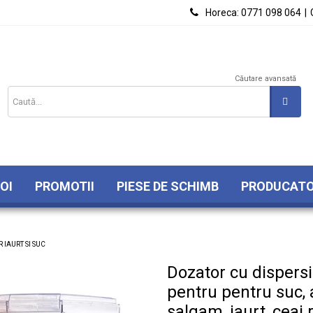

Horeca:
0771 098 064
|
Căutare avansată
OI
PROMOTII
PIESE DE SCHIMB
PRODUCATO
IAURT SI SUC
Dozator cu dispersi
pentru pentru suc, 
salgam, iaurt, ceai 