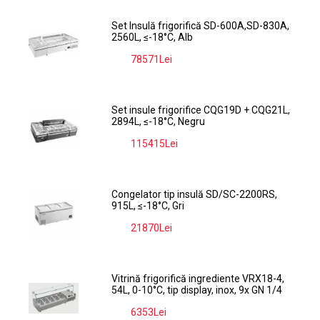
Set Insulă frigorifică SD-600A,SD-830A,
2560L, ≤-18°C, Alb
78571Lei
-9%
Set insule frigorifice CQG19D + CQG21L,
2894L, ≤-18°C, Negru
115415Lei
-9%
Congelator tip insulă SD/SC-2200RS,
915L, ≤-18°C, Gri
21870Lei
-9%
Vitrină frigorifică ingrediente VRX18-4,
54L, 0-10°C, tip display, inox, 9x GN 1/4
6353Lei
-9%