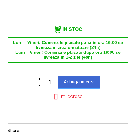
Email*
IN STOC
Luni – Vineri: Comenzile plasate pana in ora 16:00 se
livreaza in ziua urmatoare (24h)
Luni – Vineri: Comenzile plasate dupa ora 16:00 se
livreaza in 1-2 zile (48h)
+
-
Îmi doresc
Share: