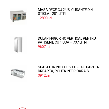
MASA RECE CU 2 USI GLISANTE DIN
STICLA - 281 LITRI
12890Lei
DULAP FRIGORIFIC VERTICAL PENTRU
PATISERIE CU 1 USA – 737 LITRI
9607Lei
SPALATOR INOX CU 2 CUVE PE PARTEA
DREAPTA, POLITA INFERIOARA SI
SPATIU MASINA SPALAT 160*70*85
3912Lei