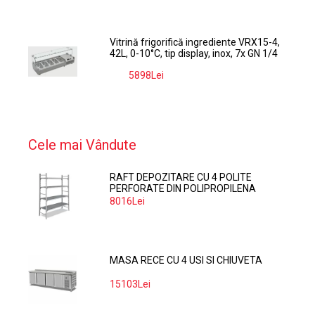
Vitrină frigorifică ingrediente VRX15-4,
42L, 0-10°C, tip display, inox, 7x GN 1/4
5898Lei
-9%
Cele mai Vândute
RAFT DEPOZITARE CU 4 POLITE
PERFORATE DIN POLIPROPILENA
374*60 CM
8016Lei
MASA RECE CU 4 USI SI CHIUVETA
15103Lei