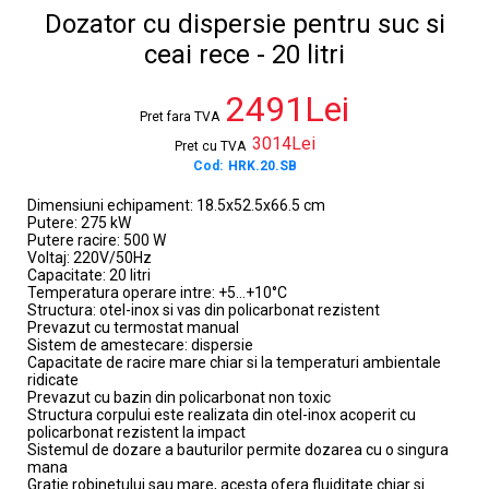
Dozator cu dispersie pentru suc si
ceai rece - 20 litri
2491Lei
Pret fara TVA
3014Lei
Pret cu TVA
Cod:
HRK.20.SB
Dimensiuni echipament: 18.5x52.5x66.5 cm
Putere: 275 kW
Putere racire: 500 W
Voltaj: 220V/50Hz
Capacitate: 20 litri
Temperatura operare intre: +5...+10°C
Structura: otel-inox si vas din policarbonat rezistent
Prevazut cu termostat manual
Sistem de amestecare: dispersie
Capacitate de racire mare chiar si la temperaturi ambientale
ridicate
Prevazut cu bazin din policarbonat non toxic
Structura corpului este realizata din otel-inox acoperit cu
policarbonat rezistent la impact
Sistemul de dozare a bauturilor permite dozarea cu o singura
mana
Gratie robinetului sau mare, acesta ofera fluiditate chiar si