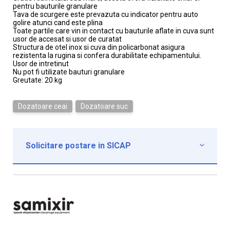
pentru bauturile granulare
Tava de scurgere este prevazuta cu indicator pentru auto
golire atunci cand este plina
Toate partile care vin in contact cu bauturile aflate in cuva sunt
usor de accesat si usor de curatat
Structura de otel inox si cuva din policarbonat asigura
rezistenta la rugina si confera durabilitate echipamentului.
Usor de intretinut
Nu pot fi utilizate bauturi granulare
Greutate: 20 kg
Dozatoare ceai
Dozatoare suc
Solicitare postare in SICAP

Institutie*
Nume contact*
Telefon*