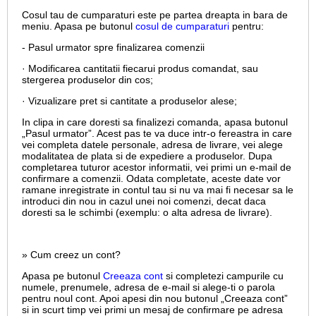
Cosul tau de cumparaturi este pe partea dreapta in bara de
meniu. Apasa pe butonul
cosul de cumparaturi
pentru:
- Pasul urmator spre finalizarea comenzii
· Modificarea cantitatii fiecarui produs comandat, sau
stergerea produselor din cos;
· Vizualizare pret si cantitate a produselor alese;
In clipa in care doresti sa finalizezi comanda, apasa butonul
„Pasul urmator”. Acest pas te va duce intr-o fereastra in care
vei completa datele personale, adresa de livrare, vei alege
modalitatea de plata si de expediere a produselor. Dupa
completarea tuturor acestor informatii, vei primi un e-mail de
confirmare a comenzii. Odata completate, aceste date vor
ramane inregistrate in contul tau si nu va mai fi necesar sa le
introduci din nou in cazul unei noi comenzi, decat daca
doresti sa le schimbi (exemplu: o alta adresa de livrare).
» Cum creez un cont?
Apasa pe butonul
Creeaza cont
si completezi campurile cu
numele, prenumele, adresa de e-mail si alege-ti o parola
pentru noul cont. Apoi apesi din nou butonul „Creeaza cont”
si in scurt timp vei primi un mesaj de confirmare pe adresa