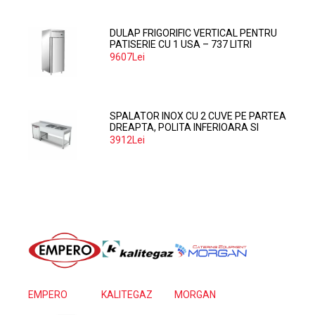
DULAP FRIGORIFIC VERTICAL PENTRU
PATISERIE CU 1 USA – 737 LITRI
9607Lei
SPALATOR INOX CU 2 CUVE PE PARTEA
DREAPTA, POLITA INFERIOARA SI
SPATIU MASINA SPALAT 160*70*85
3912Lei
EMPERO
KALITEGAZ
MORGAN