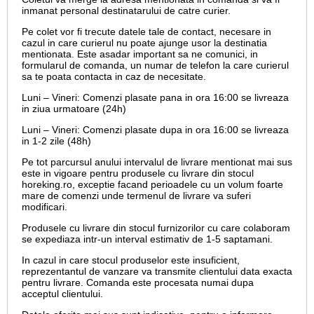
inmanat personal destinatarului de catre curier.
Pe colet vor fi trecute datele tale de contact, necesare in
cazul in care curierul nu poate ajunge usor la destinatia
mentionata. Este asadar important sa ne comunici, in
formularul de comanda, un numar de telefon la care curierul
sa te poata contacta in caz de necesitate.
Luni – Vineri: Comenzi plasate pana in ora 16:00 se livreaza
in ziua urmatoare (24h)
Luni – Vineri: Comenzi plasate dupa in ora 16:00 se livreaza
in 1-2 zile (48h)
Pe tot parcursul anului intervalul de livrare mentionat mai sus
este in vigoare pentru produsele cu livrare din stocul
horeking.ro, exceptie facand perioadele cu un volum foarte
mare de comenzi unde termenul de livrare va suferi
modificari.
Produsele cu livrare din stocul furnizorilor cu care colaboram
se expediaza intr-un interval estimativ de 1-5 saptamani.
In cazul in care stocul produselor este insuficient,
reprezentantul de vanzare va transmite clientului data exacta
pentru livrare. Comanda este procesata numai dupa
acceptul clientului.