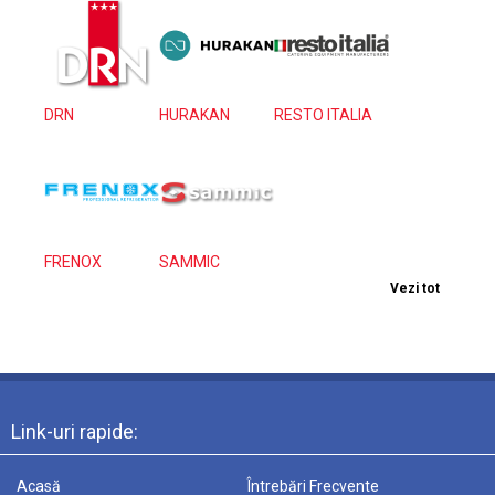
DRN
HURAKAN
RESTO ITALIA
FRENOX
SAMMIC
Vezi tot
Link-uri rapide:
Acasă
Întrebări Frecvente