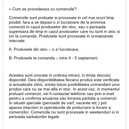
» Cum se procedeaza cu comenzile?
Comenzile sunt preluate si procesate in cel mai scurt timp
posibil, fara a se depasi o zi lucratoare de la primirea
comenzii in cazul produselor din stoc, sau o perioada
superioara de timp in cazul produselor care nu sunt in stoc si
vin la comanda. Produsele sunt procesate in urmatoarele
intervale:
A. Produsele din stoc – o zi lucratoare;
B. Produsele la comanda – intre 4 - 5 saptamani;
Acestea sunt onorate in ordinea intrarii, in limita stocului
disponibil. Desi disponibilitatea fiecarui produs este verificata
si actualizata zilnic, exista totusi posibilitatea comandarii unui
produs care nu se mai afla in stoc. In acest caz, in momentul
preluarii comenzii, vei fi contactat telefonic sau prin e-mail
pentru a confirma anularea sau livrarea partiala a comenzii.
In situatii speciale (perioade de varf, vacante etc.) pot
aparea intarzieri in operatiunile de prelucrare si livrare a
comenzilor. Comenzile nu sunt procesate in weekenduri si in
perioada sarbatorilor legale.