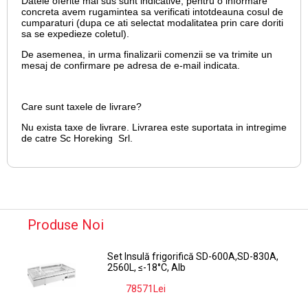
Datele oferite mai sus sunt indicative, pentru o informare
concreta avem rugamintea sa verificati intotdeauna cosul de
cumparaturi (dupa ce ati selectat modalitatea prin care doriti
sa se expedieze coletul).
De asemenea, in urma finalizarii comenzii se va trimite un
mesaj de confirmare pe adresa de e-mail
indicata.
Care sunt taxele de livrare?
Nu exista taxe de livrare. Livrarea este suportata in intregime
de catre Sc Horeking Srl.
Produse Noi
Set Insulă frigorifică SD-600A,SD-830A,
2560L, ≤-18°C, Alb
78571Lei
-9%