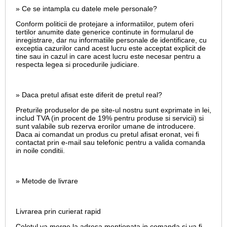
» Ce se intampla cu datele mele personale?
Conform politicii de protejare a informatiilor, putem oferi
tertilor anumite date generice continute in formularul de
inregistrare, dar nu informatiile personale de identificare, cu
exceptia cazurilor cand acest lucru este acceptat explicit de
tine sau in cazul in care acest lucru este necesar pentru a
respecta legea si procedurile judiciare.
» Daca pretul afisat este diferit de pretul real?
Preturile produselor de pe site-ul nostru sunt exprimate in lei,
includ TVA (in procent de 19% pentru produse si servicii) si
sunt valabile sub rezerva erorilor umane de introducere.
Daca ai comandat un produs cu pretul afisat eronat, vei fi
contactat prin e-mail sau telefonic pentru a valida comanda
in noile conditii.
» Metode de livrare
Livrarea prin curierat rapid
Coletul va merge la adresa mentionata in comanda si va fi