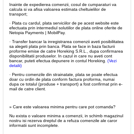
Inainte de expedierea comenzii, cosul de cumparaturi va
calcula si va afisa valoarea estimata cheltuielilor de
transport;
· Plata cu cardul,
plata serviciilor de pe acest website este
efectuata prin intermediul solutiilor de plata online oferite de
Netopia Payments | MobilPay.
· Transfer bancar la inregistrarea comenzii aveti posibilitatea
sa alegeti plata prin banca. Plata se face in baza facturii
proforme emise de catre Horeking S.R.L., dupa confirmarea
disponibilitatii produselor. In cazul in care nu aveti cont
bancar, puteti efectua depunere in contul Horeking.
(Vezi
detalii)
· Pentru comenzile din strainatate, plata se poate efectua
doar cu ordin de plata conform factura proforma, numai
dupa ce totalul (produse + transport) a fost confirmat prin e-
mail de catre client.
» Care este valoarea minima pentru care pot comanda?
Nu exista o valoare minima a comenzii, in schimb magazinul
nostru isi rezerva dreptul de a refuza comenzile ale caror
informatii sunt incomplete.