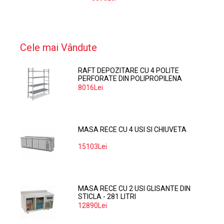
Cele mai Vândute
RAFT DEPOZITARE CU 4 POLITE
PERFORATE DIN POLIPROPILENA
374*60 CM
8016Lei
MASA RECE CU 4 USI SI CHIUVETA
15103Lei
MASA RECE CU 2 USI GLISANTE DIN
STICLA - 281 LITRI
12890Lei