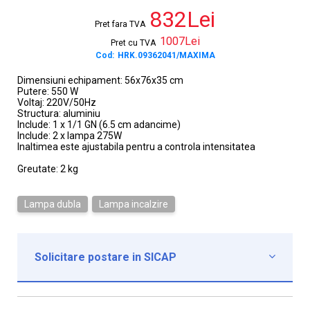
832Lei
Pret fara TVA
1007Lei
Pret cu TVA
Cod:
HRK.09362041/MAXIMA
Dimensiuni echipament: 56x76x35 cm
Putere: 550 W
Voltaj: 220V/50Hz
Structura: aluminiu
Include: 1 x 1/1 GN (6.5 cm adancime)
Include: 2 x lampa 275W
Inaltimea este ajustabila pentru a controla intensitatea
Greutate: 2 kg
Lampa dubla
Lampa incalzire
Solicitare postare in SICAP

Institutie*