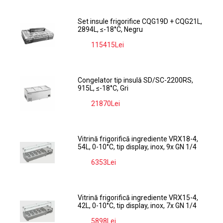
Set insule frigorifice CQG19D + CQG21L,
2894L, ≤-18°C, Negru
115415Lei
-9%
Congelator tip insulă SD/SC-2200RS,
915L, ≤-18°C, Gri
21870Lei
-9%
Vitrină frigorifică ingrediente VRX18-4,
54L, 0-10°C, tip display, inox, 9x GN 1/4
6353Lei
-9%
Vitrină frigorifică ingrediente VRX15-4,
42L, 0-10°C, tip display, inox, 7x GN 1/4
5898Lei
-9%